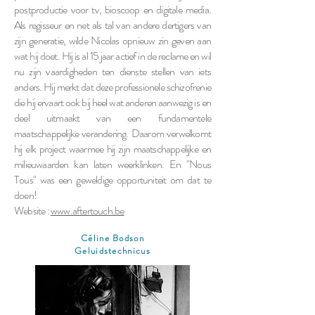
postproductie voor tv, bioscoop en digitale media.
Als regisseur en net als tal van andere dertigers van
zijn generatie, wilde Nicolas opnieuw zin geven aan
wat hij doet. Hij is al 15 jaar actief in de reclame en wil
nu zijn vaardigheden ten dienste stellen van iets
anders. Hij merkt dat deze professionele schizofrenie
die hij ervaart ook bij heel wat anderen aanwezig is en
deel uitmaakt van een fundamentele
maatschappelijke verandering. Daarom verwelkomt
hij elk project waarmee hij zijn maatschappelijke en
milieuwaarden kan laten weerklinken. En "Nous
Tous" was een geweldige opportuniteit om dat te
doen!
Website :
www.aftertouch.be
Céline Bodson
Geluidstechnicus