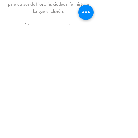
para cursos de filosofía, ciudadanía, historia,
lengua y religión.
Los objetivos educativos de este dossier
forman parte de los del programa de
enseñanza de la Federación Valonia-Bruselas.
Muestra la película en tus clases
¿Conoces a alguien o tienes un proyecto
que contribuya al
mundo con múltiples identidades y, sin
embargo, armonioso del mañana?
Dinos