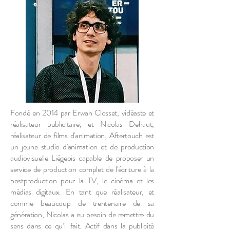
Fondé en 2014 par Erwan Closset, vidéaste et
réalisateur publicitaire, et Nicolas Dehaut,
réalisateur de films d'animation, Aftertouch est
un jeune studio d'animation et de production
audiovisuelle Liégeois capable de proposer un
service de production complet de l'écriture à la
postproduction pour la TV, le cinéma et les
médias digitaux. En tant que réalisateur, et
comme beaucoup de trentenaire de sa
génération, Nicolas a eu besoin de remettre du
sens dans ce qu’il fait. Actif dans la publicité