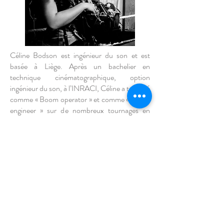
Céline Bodson est ingénieur du son et est
basée à Liège. Après un bachelier en
technique cinématographique, option
ingénieur du son, à l’INRACI, Céline a travaillé
comme « Boom operator » et comme « sound
engineer » sur de nombreux tournages en
Belgique et à l’étranger. Céline a travaillé aussi
bien sur des longs-métrages que sur des
documentaires. Elle a également été
assistante de production pour le Royal
Philarmonic Orchestra de Liège. Céline est
passionnée de voyages et de rencontres et
c’est tout naturellement qu’elle a rejoint
l’équipe « Nous Tous ». Cette opportunité lui a
permis de faire de multiples rencontres.