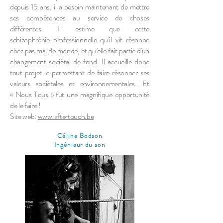
depuis 15 ans, il a besoin maintenant de mettre
ses compétences au service de choses
différentes. Il estime que cette
schizophrénie professionnelle qu’il vit résonne
chez pas mal de monde, et qu’elle fait partie d'un
changement sociétal de fond. Il accueille donc
tout projet le permettant de faire résonner ses
valeurs sociétales et environnementales. Et
« Nous Tous » fut une magnifique opportunité
de le faire !
Site web:
www.aftertouch.be
Céline Bodson
Ingénieur du son